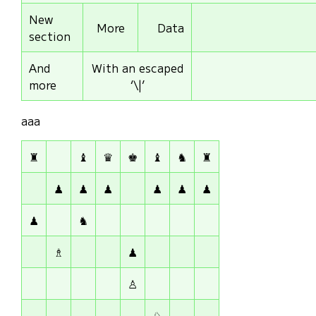
New
More
Data
section
And
With an escaped
more
‘\|’
aaa
♜
♝
♛
♚
♝
♞
♜
♟
♟
♟
♟
♟
♟
♟
♞
♗
♟
♙
♘