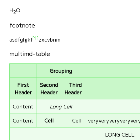
H
O
2
footnote
[1]
asdfghjkl
zxcvbnm
multimd-table
Grouping
First
Second
Third
Header
Header
Header
Content
Long Cell
Content
Cell
Cell
veryveryveryveryvery
LONG CELL