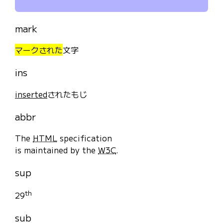
mark
マークされた
文字
ins
inserted
されたもじ
abbr
The
HTML
specification
is maintained by the
W3C
.
sup
th
29
sub