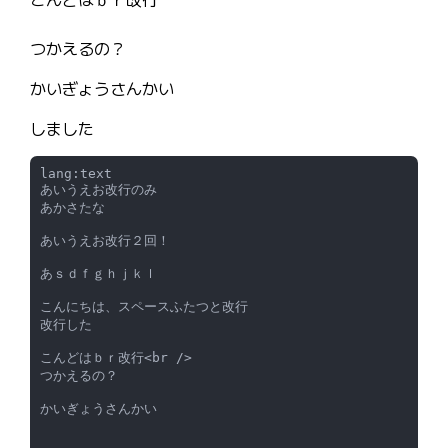
つかえるの？
かいぎょうさんかい
しました
lang:text
あいうえお改行のみ

あかさたな

あいうえお改行２回！

あｓｄｆｇｈｊｋｌ

こんにちは、スペースふたつと改行  

改行した

こんどはｂｒ改行<br />

つかえるの？

かいぎょうさんかい
